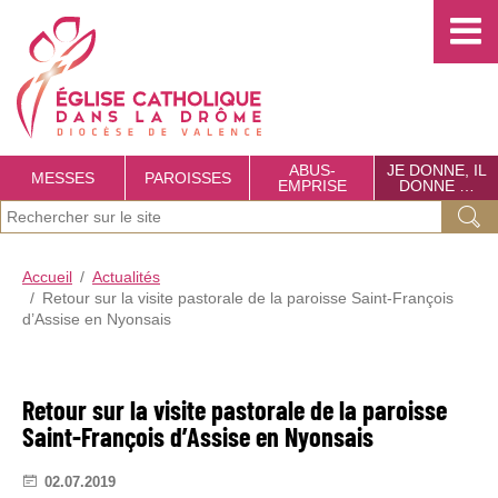
Choisissez votre menu :)
É
g
l
i
s
ABUS-
JE DONNE, IL
MESSES
PAROISSES
EMPRISE
DONNE …
e
J
Ok
C
e
a
Accueil
Actualités
r
Retour sur la visite pastorale de la paroisse Saint-François
t
e
d’Assise en Nyonsais
c
h
h
o
Retour sur la visite pastorale de la paroisse
e
l
Saint-François d’Assise en Nyonsais
r
i
c
02.07.2019
q