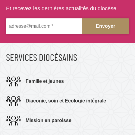
e
d
Et recevez les dernières actualités du diocèse
e
D
i
e
u
e
s
t
à
v
SERVICES DIOCÉSAINS
o
u
s
"
Famille et jeunes
Diaconie, soin et Ecologie intégrale
Mission en paroisse