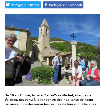
h
u
Partager sur Twitter
Partager sur Facebook
e
e
d
a
n
s
l
a
D
r
ô
m
e
Du 16 au 19 mai, le père Pierre-Yves Michel, évêque de
Valence, est venu à la rencontre des habitants de notre
,
paroisse pour découvrir les réalités de leur quotidien, les