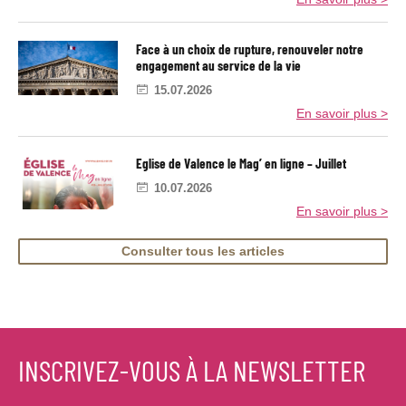
2
u
l
0
x
e
1
v
9
o
Face à un choix de rupture, renouveler notre
u
engagement au service de la vie
s
l
15.07.2026
e
En savoir plus >
s
p
a
u
Eglise de Valence le Mag’ en ligne – Juillet
v
10.07.2026
r
e
En savoir plus >
s
,
c
Consulter tous les articles
a
r
l
e
R
o
y
INSCRIVEZ-VOUS À LA NEWSLETTER
a
u
m