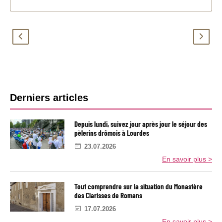
A
É
g
d
e
i
n
t
d
o
a
d
d
e
B
e
M
Derniers articles
n
g
a
o
r
r
t
M
Depuis lundi, suivez jour après jour le séjour des
r
i
r
pèlerins drômois à Lourdes
e
c
e
é
h
23.07.2026
v
e
l
En savoir plus >
ê
l
a
q
:
u
"
t
e
H
Tout comprendre sur la situation du Monastère
é
:
e
des Clarisses de Romans
é
u
r
t
r
17.07.2026
a
é
e
En savoir plus >