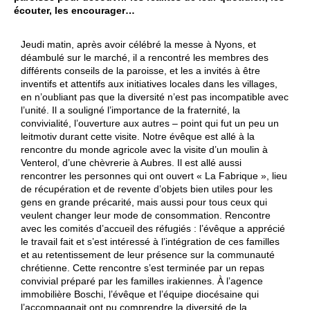
écouter, les encourager…
D
i
Jeudi matin, après avoir célébré la messe à Nyons, et
déambulé sur le marché, il a rencontré les membres des
o
différents conseils de la paroisse, et les a invités à être
c
inventifs et attentifs aux initiatives locales dans les villages,
en n’oubliant pas que la diversité n’est pas incompatible avec
è
l’unité. Il a souligné l’importance de la fraternité, la
convivialité, l’ouverture aux autres – point qui fut un peu un
s
leitmotiv durant cette visite. Notre évêque est allé à la
e
rencontre du monde agricole avec la visite d’un moulin à
Venterol, d’une chèvrerie à Aubres. Il est allé aussi
d
rencontrer les personnes qui ont ouvert « La Fabrique », lieu
de récupération et de revente d’objets bien utiles pour les
e
gens en grande précarité, mais aussi pour tous ceux qui
V
veulent changer leur mode de consommation. Rencontre
avec les comités d’accueil des réfugiés : l’évêque a apprécié
a
le travail fait et s’est intéressé à l’intégration de ces familles
et au retentissement de leur présence sur la communauté
l
chrétienne. Cette rencontre s’est terminée par un repas
e
convivial préparé par les familles irakiennes. À l’agence
immobilière Boschi, l’évêque et l’équipe diocésaine qui
n
l’accompagnait ont pu comprendre la diversité de la