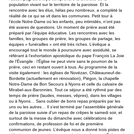
population vivant sur le territoire de la paroisse. Et la
c
rencontre avec les élus, hélas peu nombreux, a complété la
e
réalité de ce qui se vit dans les communes. Petit tour à
l’école Notre-Dame où les enfants, peu intimidés, n’ont pas
été avares de questions. Un moment de prière avait été
préparé par l’équipe éducative. Les rencontres avec les
familles, les groupes de prière, les groupes de partage, les
équipes « funérailles » ont été très riches. L’évêque a
encouragé tout le monde à poursuivre avec assiduité, se
référant à l’exhortation apostolique du pape François La Joie
de l’Évangile : l’Église ne peut vivre sans le poumon de la
prière, ceci en restant ouvert à tous. Au programme de la
visite également : les églises de Novézan, Châteauneuf-de-
Bordette (actuellement en rénovation), Piégon, la chapelle
Notre-Dame de Bon Secours à Nyons et celle du calvaire de
Mirabel-aux-Baronnies. Tout ce séjour a été rythmé par des
temps de prière (laudes, messes, vêpres), dans les villages
ou à Nyons… Sans oublier de bons repas préparés par les
uns ou les autres… Il s’est terminé par l’assemblée générale
de la paroisse suivie d’un repas de crêpes le samedi soir, et
surtout de la messe du dimanche avec célébrations de
confirmations, de profession de foi et de première
communion de jeunes. L’évêque nous a donné trois pistes de