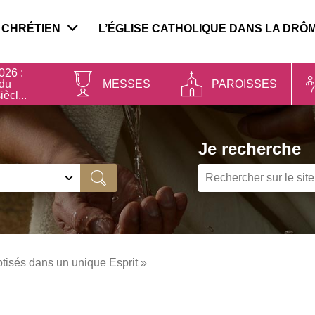
 CHRÉTIEN
L’ÉGLISE CATHOLIQUE DANS LA DRÔ
026 :
 du
MESSES
PAROISSES
iècl...
Je recherche
Ok
ptisés dans un unique Esprit »