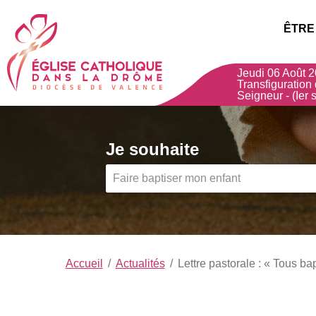
Choisissez votre menu :)
Église
ÊTRE
Catholique
Jeudi 06 Août 2
dans
Transfiguration
Seigneur - (Ier s
la
Drôme
,
Je souhaite
Diocèse
de
Valence
Accueil
Actualités
Lettre pastorale : « Tous ba