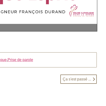
que
,
Prise de parole
Ça s'est passé ...