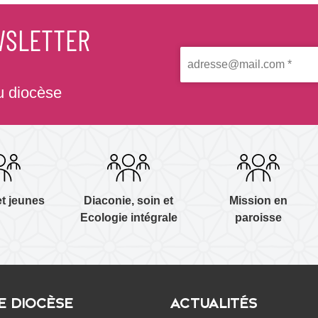
WSLETTER
du diocèse
et jeunes
Diaconie, soin et
Mission en
Ecologie intégrale
paroisse
E DIOCÈSE
ACTUALITÉS