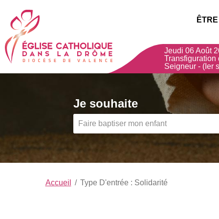
Choisissez votre menu :)
Église
ÊTRE
Catholique
Jeudi 06 Août 2
dans
Transfiguration
Seigneur - (Ier s
la
Drôme
,
Je souhaite
Diocèse
de
Valence
Accueil
Type D'entrée :
Solidarité