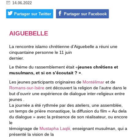
h
14.06.2022
u
e
Partager sur Twitter
Partager sur Facebook
e
d
AIGUEBELLE
a
n
La rencontre islamo chrétienne d’Aiguebelle a réuni une
cinquantaine personne le 11 juin
s
dernier.
l
Le thème du rassemblement était «
jeunes chrétiens et
musulmans, et si on s’écoutait ? »
.
a
Les jeunes participants originaires de
Montélimar
et de
D
Romans-sur-Isère
ont découvert la religion de l’autre dans le
but d’ouvrir une expérience de dialogue inter-religieux entre
r
jeunes .
ô
La journée a été rythmée par des ateliers, une assemblée,
un temps de prière monastique, la diffusion du film « Au dela
m
du dialogue » avec la présence de son réalisateur, ou encore
le
e
témoignage de
Mustapha Laqlii,
enseignant musulman, qui a
,
présenté la vision de la