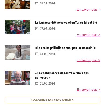
r
r
n
28.11.2024
e
a
c
En savoir plus >
n
e
l
c
l
a
e
e
:
M
La jeunesse drômoise va chauffer sa foi cet été
t
l
a
é
a
g
17.06.2024
r
'
r
En savoir plus >
e
e
a
n
n
c
l
l
« Les soins palliatifs ne sont pas un mouroir ! »
o
i
e
n
g
04.06.2024
t
n
r
e
En savoir plus >
e
#
d
9
u
« La connaissance de l’autre ouvre à des
m
richesses »
o
n
15.05.2024
d
e
En savoir plus >
r
u
Consulter tous les articles
r
a