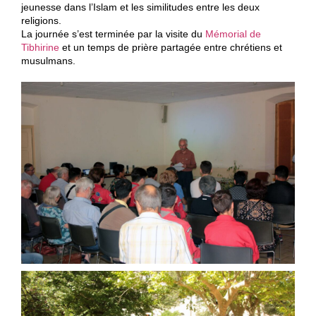
jeunesse dans l’Islam et les similitudes entre les deux
D
religions.
La journée s’est terminée par la visite du
Mémorial de
i
Tibhirine
et un temps de prière partagée entre chrétiens et
o
musulmans.
c
è
s
e
d
e
V
a
l
e
n