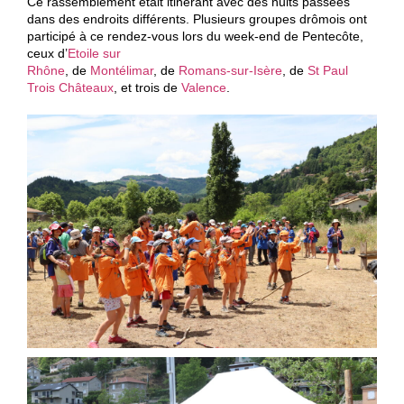
Ce rassemblement était itinérant avec des nuits passées
dans des endroits différents. Plusieurs groupes drômois ont
participé à ce rendez-vous lors du week-end de Pentecôte,
ceux d’
Etoile sur
Rhône
, de
Montélimar
, de
Romans-sur-Isère
, de
St Paul
Trois Châteaux
, et trois de
Valence
.