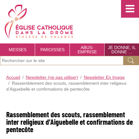
Choisissez votre menu :)
É
g
l
i
s
ABUS-
JE DONNE, IL
MESSES
PAROISSES
EMPRISE
DONNE …
e
J
Ok
C
e
a
Accueil
Newsletter (ne pas utiliser)
Newsletter En Image
r
Rassemblement des scouts, rassemblement inter religieux
t
e
d’Aiguebelle et confirmations de pentecôte
c
h
h
o
Rassemblement des scouts, rassemblement
e
l
inter religieux d’Aiguebelle et confirmations de
r
i
pentecôte
c
q