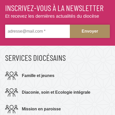
e
INSCRIVEZ-VOUS À LA NEWSLETTER
D
l
i
Et recevez les dernières actualités du diocèse
a
o
t
é
c
r
è
a
s
l
e
e
SERVICES DIOCÉSAINS
d
e
Famille et jeunes
V
a
Diaconie, soin et Ecologie intégrale
l
e
Mission en paroisse
n