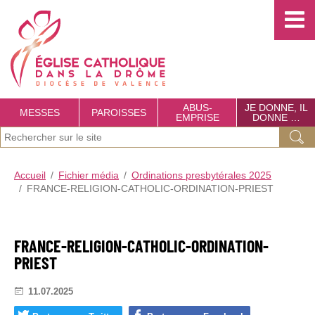
Choisissez votre menu :)
É
g
l
i
s
ABUS-
JE DONNE, IL
MESSES
PAROISSES
EMPRISE
DONNE …
e
J
Ok
C
e
a
Accueil
Fichier média
Ordinations presbytérales 2025
r
FRANCE-RELIGION-CATHOLIC-ORDINATION-PRIEST
t
e
c
h
h
o
FRANCE-RELIGION-CATHOLIC-ORDINATION-
e
PRIEST
l
r
i
11.07.2025
c
q