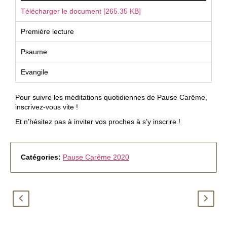
c
Télécharger le document [265.35 KB]
e
Première lecture
Psaume
Evangile
Pour suivre les méditations quotidiennes de Pause Carême,
inscrivez-vous vite !
Et n’hésitez pas à inviter vos proches à s’y inscrire !
Catégories:
Pause Carême 2020
L
M
u
e
n
r
d
c