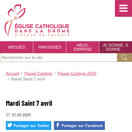
Choisissez votre menu :)
É
g
l
i
s
ABUS-
JE DONNE, IL
MESSES
PAROISSES
EMPRISE
DONNE …
e
J
Ok
C
e
a
Accueil
Pause Carême
Pause Carême 2020
r
Mardi Saint 7 avril
t
e
c
h
h
o
Mardi Saint 7 avril
e
l
07.04.2020
r
i
c
Partager sur Twitter
Partager sur Facebook
q