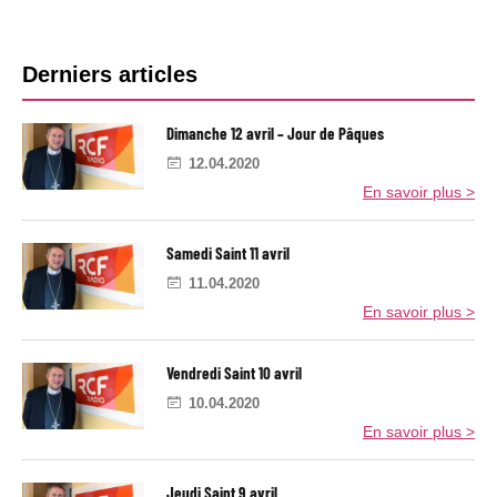
i
r
S
e
a
d
B
i
i
Derniers articles
n
S
a
t
a
r
6
i
Dimanche 12 avril – Jour de Pâques
a
n
r
v
t
12.04.2020
e
r
8
En savoir plus >
i
a
l
l
v
a
r
i
Samedi Saint 11 avril
t
l
é
11.04.2020
r
En savoir plus >
a
l
Vendredi Saint 10 avril
e
10.04.2020
En savoir plus >
Jeudi Saint 9 avril