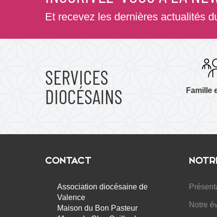
Et recevez les dernières actualités 
SERVICES
DIOCÉSAINS
Famille 
CONTACT
NOTR
Association diocésaine de
Présent
Valence
Notre é
Maison du Bon Pasteur