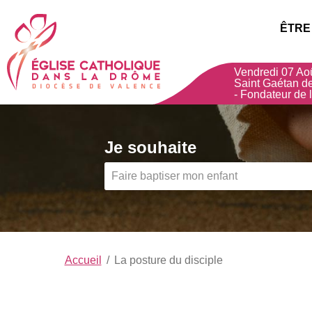
Choisissez votre menu :)
Église
ÊTRE
Catholique
Vendredi 07 Aoû
dans
Saint Gaétan d
- Fondateur de l
la
Drôme
,
Je souhaite
Diocèse
de
Valence
Accueil
La posture du disciple