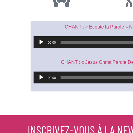
CHANT : « Ecoute la Parole » N
Lecteur
00:00
audio
CHANT : « Jesus Christ Parole De
Lecteur
00:00
audio
INSCRIVEZ-VOUS À LA NE