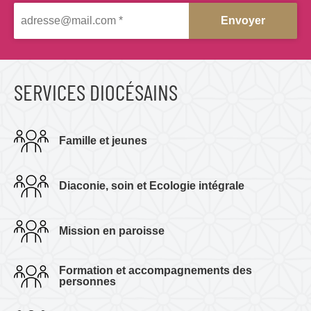
n
D
s
i
e
r
o
v
i
c
SERVICES DIOCÉSAINS
c
e
è
.
s
.
Famille et jeunes
.
e
)
d
Diaconie, soin et Ecologie intégrale
e
V
Mission en paroisse
a
l
Formation et accompagnements des
e
personnes
n