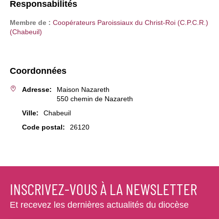
h
Responsabilités
n
d
u
e
e
a
p
Membre de :
Coopérateurs Paroissiaux du Christ-Roi (C.P.C.R.)
e
e
(Chabeuil)
n
r
d
s
s
a
o
l
B
n
Coordonnées
n
'
n
a
e
s
Adresse:
Maison Nazareth
a
r
,
550 chemin de Nazareth
r
l
n
u
Ville:
Chabeuil
n
e
n
a
e
l
Code postal:
26120
u
p
D
a
a
a
t
r
r
i
o
é
ô
i
r
r
s
m
INSCRIVEZ-VOUS À LA NEWSLETTER
a
e
s
l
e
e
Et recevez les dernières actualités du diocèse
,
e
,
u