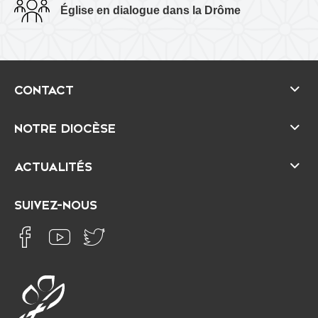
Église en dialogue dans la Drôme
c
e
CONTACT
NOTRE DIOCÈSE
ACTUALITÉS
SUIVEZ-NOUS
É
D
g
i