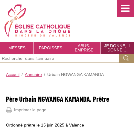
Choisissez votre menu :)
É
g
l
i
s
ABUS-
JE DONNE, IL
MESSES
PAROISSES
EMPRISE
DONNE …
e
R
J
Ok
C
e
e
(
c
a
R
Accueil
Annuaire
Urbain NGWANGA KAMANDA
r
e
h
t
e
c
e
h
c
h
e
Père Urbain NGWANGA KAMANDA, Prêtre
r
h
o
r
c
c
e
Imprimer la page
l
h
h
r
e
i
e
r
Ordonné prêtre le 15 juin 2025 à Valence
c
u
q
r