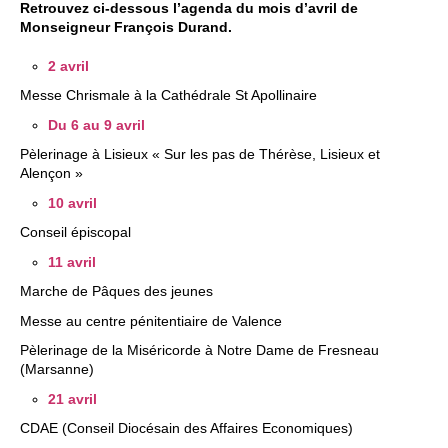
h
Retrouvez ci-dessous l’agenda du mois d’avril de
u
Monseigneur François Durand.
e
e
2 avril​​
d
Messe Chrismale à la Cathédrale St Apollinaire ​
a
Du 6 au 9 avril​
n
Pèlerinage à Lisieux « Sur les pas de Thérèse, Lisieux et
Alençon »
s
10 avril​
l
Conseil épiscopal
a
11 avril​
D
Marche de Pâques des jeunes
r
​Messe au centre pénitentiaire de Valence
ô
Pèlerinage de la Miséricorde à Notre Dame de Fresneau
(Marsanne)
m
21 avril​
e
CDAE (Conseil Diocésain des Affaires Economiques)
,