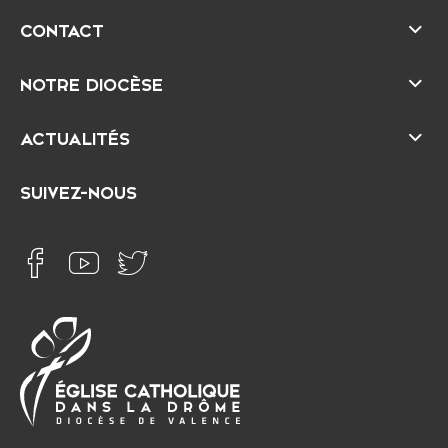
CONTACT
NOTRE DIOCÈSE
ACTUALITÉS
SUIVEZ-NOUS
É
D
g
i
l
o
i
c
s
è