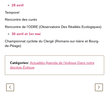
c
28 avril​
Temporel
e
​Rencontre des curés
​Rencontre de l’ODRE (Observatoire Des Réalités Ecologiques)
30 avril et 1
er
mai​
Championnat cycliste du Clergé (Romans-sur-Isère et Bourg-
de-Péage)
Catégories:
Actualités
,
Agenda de l'évêque
,
Dans notre
diocèse
,
Évêque
N
N
o
o
m
u
i
v
n
e
a
l