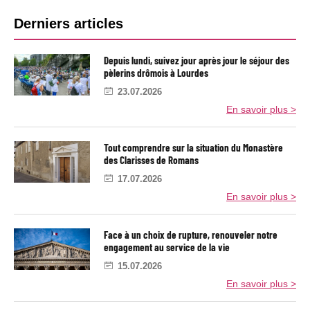
t
l
B
i
e
Derniers articles
o
v
a
n
e
r
s
r
Depuis lundi, suivez jour après jour le séjour des
s
r
pèlerins drômois à Lourdes
i
e
o
23.07.2026
n
l
En savoir plus >
e
a
t
n
t
o
Tout comprendre sur la situation du Monastère
é
u
des Clarisses de Romans
v
r
e
17.07.2026
a
a
En savoir plus >
u
l
n
e
u
m
Face à un choix de rupture, renouveler notre
é
engagement au service de la vie
r
o
15.07.2026
d
En savoir plus >
'
E
g