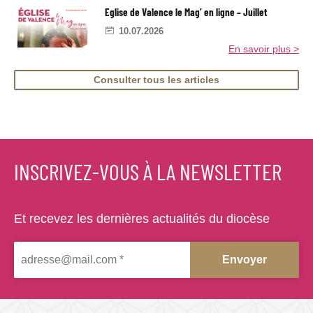
l
Eglise de Valence le Mag’ en ligne – Juillet
i
10.07.2026
s
e
En savoir plus >
d
e
V
Consulter tous les articles
a
l
e
n
c
e
l
INSCRIVEZ-VOUS À LA NEWSLETTER
e
M
a
g
'
Et recevez les dernières actualités du diocèse
e
n
l
i
g
n
e