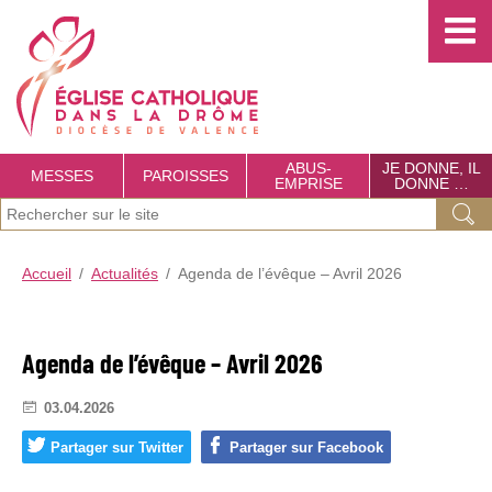
Choisissez votre menu :)
É
g
l
i
s
ABUS-
JE DONNE, IL
MESSES
PAROISSES
EMPRISE
DONNE …
e
J
Ok
C
e
a
Accueil
Actualités
Agenda de l’évêque – Avril 2026
r
t
e
c
h
Agenda de l’évêque – Avril 2026
h
o
e
03.04.2026
l
r
i
Partager sur Twitter
Partager sur Facebook
c
q