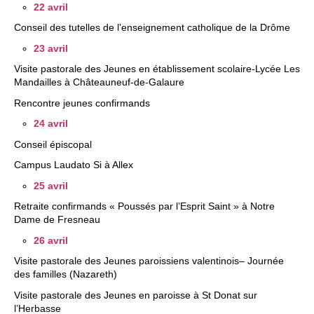
22 avril
D
​Conseil des tutelles de l’enseignement catholique de la Drôme
i
23 avril​
o
Visite pastorale des Jeunes en établissement scolaire-Lycée Les
c
Mandailles à Châteauneuf-de-Galaure
​Rencontre jeunes confirmands
è
24 avril​
s
Conseil épiscopal
e
​Campus Laudato Si à Allex
d
25 avril​
e
Retraite confirmands « Poussés par l’Esprit Saint » à Notre
V
Dame de Fresneau
a
26 avril​
Visite pastorale des Jeunes paroissiens valentinois– Journée
l
des familles (Nazareth)
e
​Visite pastorale des Jeunes en paroisse à St Donat sur
n
l’Herbasse